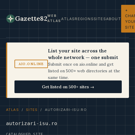
+
CHA
WEB
Gazette82
ATLAS
REGIONS
SITES
ABOUT
ATLAS
YOU
SITE
List your site across the
whole network — one submit
Submit once on aio.online and get
AIO.ONLINE
listed on 500+ web directories at the
same time.
Get listed on 500+ sites →
ATLAS
/
SITES
/ AUTORIZARI-ISU.RO
autorizari-isu.ro
CATALOGUED SITE