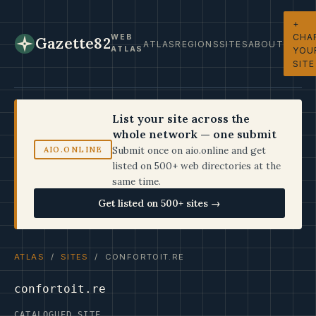
+
CHA
WEB
Gazette82
ATLAS
REGIONS
SITES
ABOUT
ATLAS
YOU
SITE
List your site across the
whole network — one submit
Submit once on aio.online and get
AIO.ONLINE
listed on 500+ web directories at the
same time.
Get listed on 500+ sites →
ATLAS
/
SITES
/ CONFORTOIT.RE
confortoit.re
CATALOGUED SITE