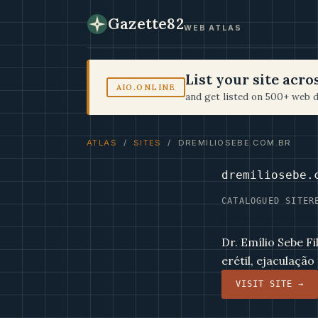
Gazette82
WEB ATLAS
List your site acr
AIO.ONLINE
and get listed on 500+ web d
ATLAS
/
SITES
/ DREMILIOSEBE.COM.BR
dremiliosebe.
CATALOGUED SITE
R
Dr. Emílio Sebe F
erétil, ejaculaçã
VISIT SITE →