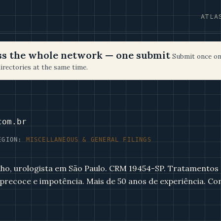
ATLA
oss the whole network — one submit
Submit once on
irectories at the same time.
com.br
EGION:
MISCELLANEOUS & GENERAL FILINGS
ilho, urologista em São Paulo. CRM 19454-SP. Tratamentos
o precoce e impotência. Mais de 50 anos de experiência. Co