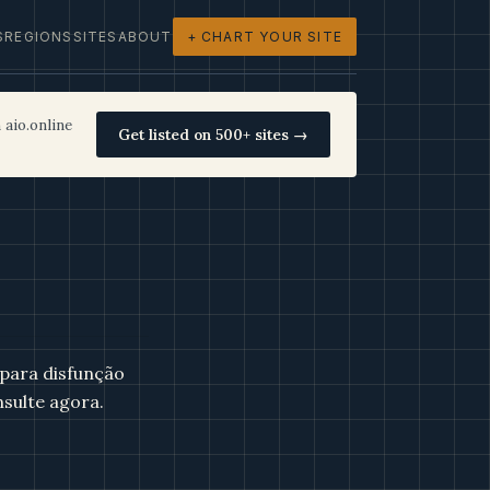
S
REGIONS
SITES
ABOUT
+ CHART YOUR SITE
 aio.online
Get listed on 500+ sites →
 para disfunção
nsulte agora.