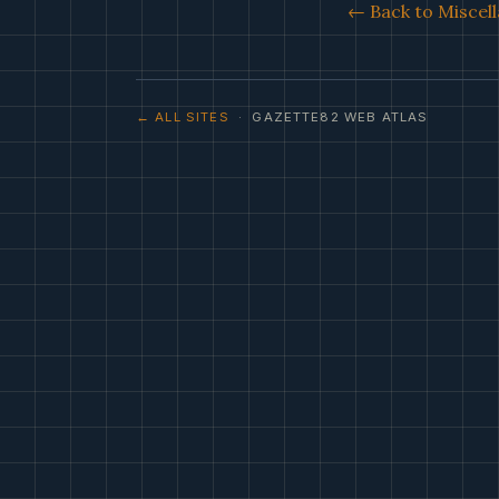
← Back to Miscell
← ALL SITES
· GAZETTE82 WEB ATLAS