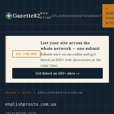
+
CHA
WEB
Gazette82
ATLAS
REGIONS
SITES
ABOUT
ATLAS
YOU
SITE
List your site across the
whole network — one submit
Submit once on aio.online and get
AIO.ONLINE
listed on 500+ web directories at the
same time.
Get listed on 500+ sites →
ATLAS
/
SITES
/ ENGLISHPROSTO.COM.UA
englishprosto.com.ua
CATALOGUED SITE