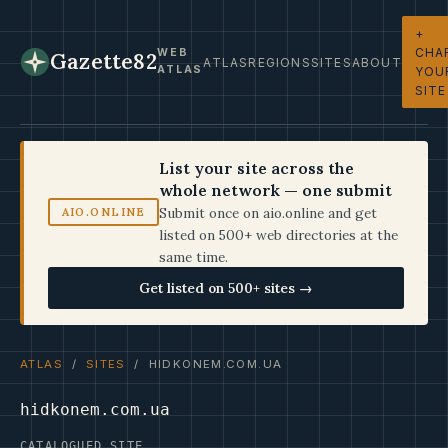
+
CHA
WEB
Gazette82
ATLAS
REGIONS
SITES
ABOUT
ATLAS
YOU
SITE
List your site across the
whole network — one submit
Submit once on aio.online and get
AIO.ONLINE
listed on 500+ web directories at the
same time.
Get listed on 500+ sites →
ATLAS
/
SITES
/ HIDKONEM.COM.UA
hidkonem.com.ua
CATALOGUED SITE