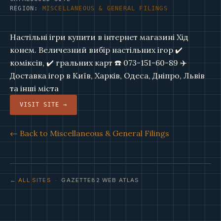
REGION:
MISCELLANEOUS & GENERAL FILINGS
Настільні ігри купити в інтернет магазині Хід
конем. Величезний вибір настільних ігор ✔️
коміксів, ✔️ гральних карт ☎️ 073-151-60-89 ✈️
Доставка ігор в Київ, Харків, Одеса, Дніпро, Львів
та інші міста
VISIT SITE →
← Back to Miscellaneous & General Filings
← ALL SITES
· GAZETTE82 WEB ATLAS