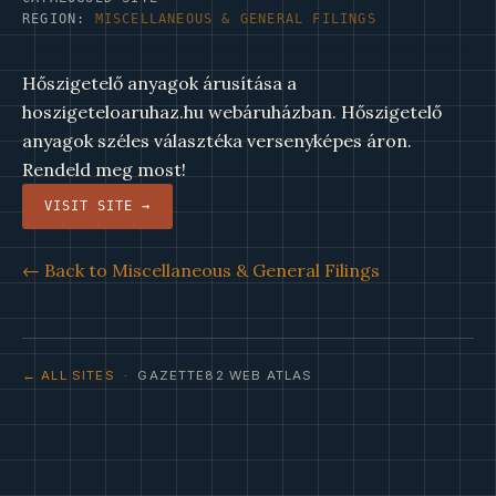
REGION:
MISCELLANEOUS & GENERAL FILINGS
Hőszigetelő anyagok árusítása a
hoszigeteloaruhaz.hu webáruházban. Hőszigetelő
anyagok széles választéka versenyképes áron.
Rendeld meg most!
VISIT SITE →
← Back to Miscellaneous & General Filings
← ALL SITES
· GAZETTE82 WEB ATLAS