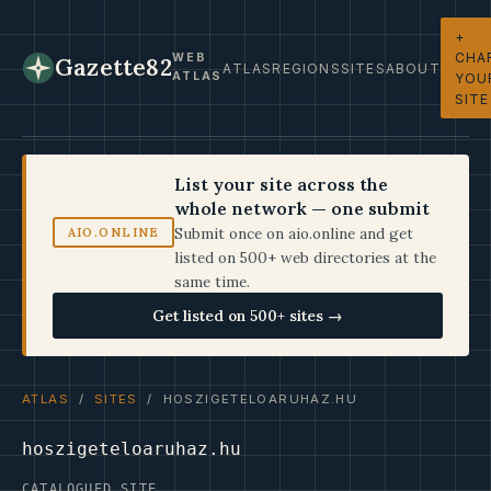
+
CHA
WEB
Gazette82
ATLAS
REGIONS
SITES
ABOUT
ATLAS
YOU
SITE
List your site across the
whole network — one submit
Submit once on aio.online and get
AIO.ONLINE
listed on 500+ web directories at the
same time.
Get listed on 500+ sites →
ATLAS
/
SITES
/ HOSZIGETELOARUHAZ.HU
hoszigeteloaruhaz.hu
CATALOGUED SITE