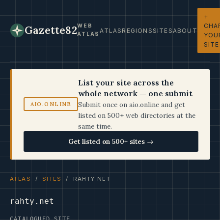
+
CHA
WEB
Gazette82
ATLAS
REGIONS
SITES
ABOUT
ATLAS
YOU
SITE
List your site across the
whole network — one submit
Submit once on aio.online and get
AIO.ONLINE
listed on 500+ web directories at the
same time.
Get listed on 500+ sites →
ATLAS
/
SITES
/ RAHTY.NET
rahty.net
CATALOGUED SITE