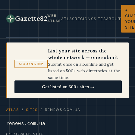
+
CHA
WEB
Gazette82
ATLAS
REGIONS
SITES
ABOUT
ATLAS
YOU
SITE
List your site across the
whole network — one submit
Submit once on aio.online and get
AIO.ONLINE
listed on 500+ web directories at the
same time.
Get listed on 500+ sites →
ATLAS
/
SITES
/ RENEWS.COM.UA
renews.com.ua
CATALOGUED SITE