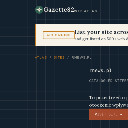
Gazette82
WEB ATLAS
List your site acr
AIO.ONLINE
and get listed on 500+ web d
ATLAS
/
SITES
/ RNEWS.PL
rnews.pl
CATALOGUED SITE
R
To przestrzeń o p
otoczenie wpływa
VISIT SITE →