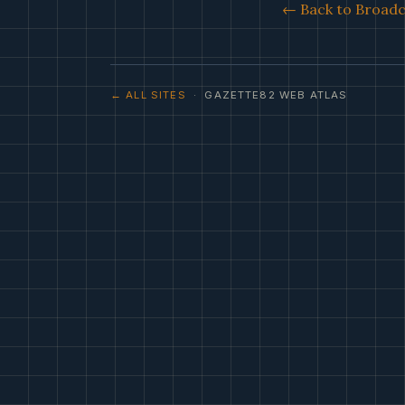
← Back to Broadca
← ALL SITES
· GAZETTE82 WEB ATLAS