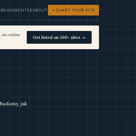
S
REGIONS
SITES
ABOUT
+ CHART YOUR SITE
 aio.online
Get listed on 500+ sites →
 Badamy, jak