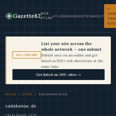
+
CHA
WEB
Gazette82
ATLAS
REGIONS
SITES
ABOUT
ATLAS
YOU
SITE
List your site across the
whole network — one submit
Submit once on aio.online and get
AIO.ONLINE
listed on 500+ web directories at the
same time.
Get listed on 500+ sites →
ATLAS
/
SITES
/ SADAKANOW.DE
sadakanow.de
CATALOGUED SITE