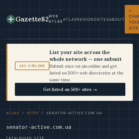
+
CHA
WEB
Gazette82
ATLAS
REGIONS
SITES
ABOUT
ATLAS
YOU
SITE
List your site across the
whole network — one submit
Submit once on aio.online and get
AIO.ONLINE
listed on 500+ web directories at the
same time.
Get listed on 500+ sites →
ATLAS
/
SITES
/ SENATOR-ACTIVE.COM.UA
senator-active.com.ua
CATALOGUED SITE