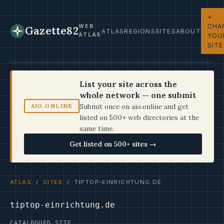
+
CHA
WEB
Gazette82
ATLAS
REGIONS
SITES
ABOUT
ATLAS
YOU
SITE
List your site across the
whole network — one submit
Submit once on aio.online and get
AIO.ONLINE
listed on 500+ web directories at the
same time.
Get listed on 500+ sites →
ATLAS
/
SITES
/ TIPTOP-EINRICHTUNG.DE
tiptop-einrichtung.de
CATALOGUED SITE