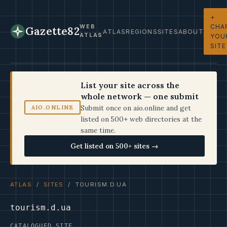
+
CHA
WEB
Gazette82
ATLAS
REGIONS
SITES
ABOUT
ATLAS
YOU
SITE
List your site across the
whole network — one submit
Submit once on aio.online and get
AIO.ONLINE
listed on 500+ web directories at the
same time.
Get listed on 500+ sites →
ATLAS
/
SITES
/ TOURISM.D.UA
tourism.d.ua
CATALOGUED SITE