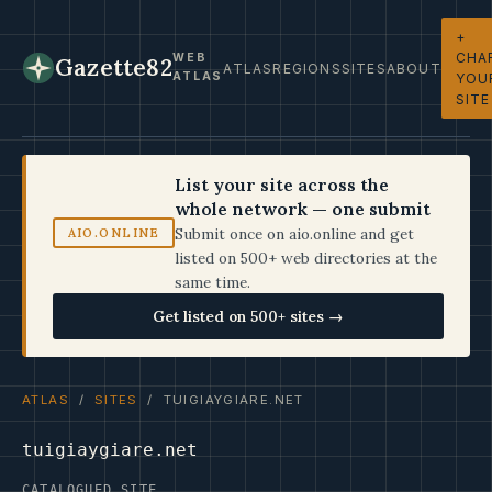
+
CHA
WEB
Gazette82
ATLAS
REGIONS
SITES
ABOUT
ATLAS
YOU
SITE
List your site across the
whole network — one submit
Submit once on aio.online and get
AIO.ONLINE
listed on 500+ web directories at the
same time.
Get listed on 500+ sites →
ATLAS
/
SITES
/ TUIGIAYGIARE.NET
tuigiaygiare.net
CATALOGUED SITE