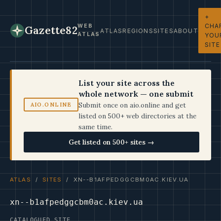
+
CHA
WEB
Gazette82
ATLAS
REGIONS
SITES
ABOUT
ATLAS
YOU
SITE
List your site across the
whole network — one submit
Submit once on aio.online and get
AIO.ONLINE
listed on 500+ web directories at the
same time.
Get listed on 500+ sites →
ATLAS
/
SITES
/ XN--B1AFPEDGGCBM0AC.KIEV.UA
xn--b1afpedggcbm0ac.kiev.ua
CATALOGUED SITE