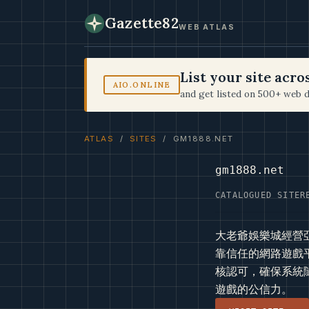
Gazette82
WEB ATLAS
List your site acr
AIO.ONLINE
and get listed on 500+ web d
ATLAS
/
SITES
/ GM1888.NET
gm1888.net
CATALOGUED SITE
R
大老爺娛樂城經營
靠信任的網路遊戲平
核認可，確保系統隨
遊戲的公信力。